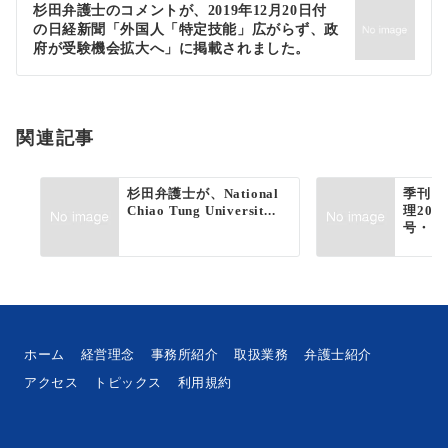
ゲ
杉田弁護士のコメントが、2019年12月20日付
の日経新聞「外国人「特定技能」広がらず、政
ー
府が受験機会拡大へ」に掲載されました。
シ
ョ
関連記事
ン
杉田弁護士が、National
季刊 
Chiao Tung Universit...
理202
号・17
ホーム
経営理念
事務所紹介
取扱業務
弁護士紹介
アクセス
トピックス
利用規約