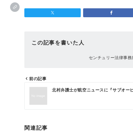
この記事を書いた人
センチュリー法律事務
前の記事
投
北村弁護士が航空ニュースに『サブオー
稿
ナ
ビ
ゲ
関連記事